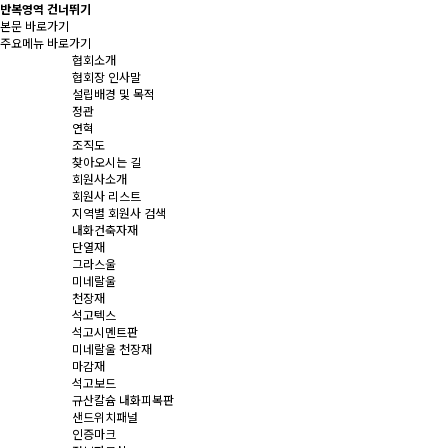
반복영역 건너뛰기
본문 바로가기
주요메뉴 바로가기
협회소개
협회장 인사말
설립배경 및 목적
정관
연혁
조직도
찾아오시는 길
회원사소개
회원사 리스트
지역별 회원사 검색
내화건축자재
단열재
그라스울
미네랄울
천장재
석고텍스
석고시멘트판
미네랄울 천장재
마감재
석고보드
규산칼슘 내화피복판
샌드위치패널
인증마크