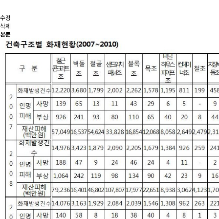
수정
삭제
본문