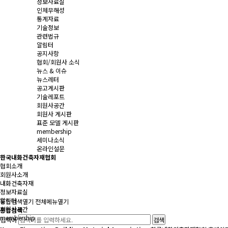
정보자료실
인체무해성
통계자료
기술정보
관련법규
알림터
공지사항
협회/회원사 소식
뉴스 & 이슈
뉴스레터
공고게시판
기술레포트
회원사공간
회원사 게시판
표준 모델 게시판
membership
세미나소식
온라인설문
한국내화건축자재협회
협회소개
회원사소개
내화건축자재
정보자료실
알림터
통합검색
열기
전체메뉴
열기
회원사공간
통합검색
membership
검색어