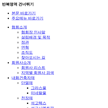
반복영역 건너뛰기
본문 바로가기
주요메뉴 바로가기
협회소개
협회장 인사말
설립배경 및 목적
정관
연혁
조직도
찾아오시는 길
회원사소개
회원사 리스트
지역별 회원사 검색
내화건축자재
단열재
그라스울
미네랄울
천장재
석고텍스