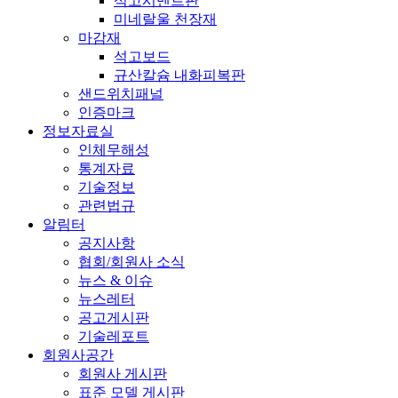
석고시멘트판
미네랄울 천장재
마감재
석고보드
규산칼슘 내화피복판
샌드위치패널
인증마크
정보자료실
인체무해성
통계자료
기술정보
관련법규
알림터
공지사항
협회/회원사 소식
뉴스 & 이슈
뉴스레터
공고게시판
기술레포트
회원사공간
회원사 게시판
표준 모델 게시판