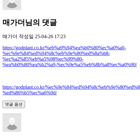
매가더님의 댓글
매가더
작성일
25-04-26 17:23
https://godplant.co.kr/%eb%a9%94%ea%b0%80%ec%a0%a0-
%ec%9e%84%ed%94%8c%eb%9e%80%ed%8a%b8-
%ec%a2%85%eb%a5%98%ec%99%80-
%ea%b0%80%ea%b2%a9-%ec%9e%a5%eb%8b%a8%ec%a0%90/
https://godplant.co.kr/%ec%9e%84%ed%94%8c%eb%9e%80%ed%
%ed%86%b5%ec%a6%9d/
댓글 옵션