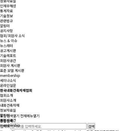
정보자료실
인체무해성
통계자료
기술정보
관련법규
알림터
공지사항
협회/회원사 소식
뉴스 & 이슈
뉴스레터
공고게시판
기술레포트
회원사공간
회원사 게시판
표준 모델 게시판
membership
세미나소식
온라인설문
한국내화건축자재협회
협회소개
회원사소개
내화건축자재
정보자료실
알림터
통합검색
열기
전체메뉴
열기
회원사공간
통합검색
membership
검색어