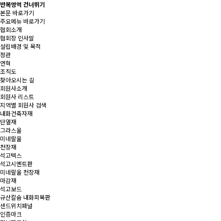
반복영역 건너뛰기
본문 바로가기
주요메뉴 바로가기
협회소개
협회장 인사말
설립배경 및 목적
정관
연혁
조직도
찾아오시는 길
회원사소개
회원사 리스트
지역별 회원사 검색
내화건축자재
단열재
그라스울
미네랄울
천장재
석고텍스
석고시멘트판
미네랄울 천장재
마감재
석고보드
규산칼슘 내화피복판
샌드위치패널
인증마크