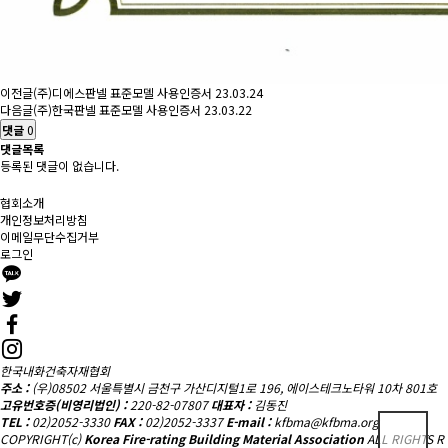
이전글
(주)디에스판넬 표준모델 사용인증서
23.03.24
다음글
(주)한국판넬 표준모델 사용인증서
23.03.22
댓글
0
댓글목록
등록된 댓글이 없습니다.
협회소개
개인정보처리방침
이메일무단수집거부
로그인
한국내화건축자재협회
주소 :
(우)08502 서울특별시 금천구 가산디지털1로 196, 에이스테크노타워 10차 801호
고유번호증(비영리법인) :
220-82-07807
대표자 :
김동진
TEL :
02)2052-3330
FAX :
02)2052-3337
E-mail :
kfbma@kfbma.org
COPYRIGHT(c)
Korea Fire-rating Building Material Association
ALL RIGHTS R