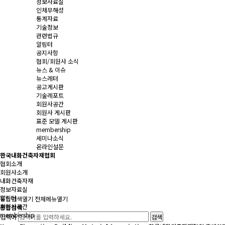
정보자료실
인체무해성
통계자료
기술정보
관련법규
알림터
공지사항
협회/회원사 소식
뉴스 & 이슈
뉴스레터
공고게시판
기술레포트
회원사공간
회원사 게시판
표준 모델 게시판
membership
세미나소식
온라인설문
한국내화건축자재협회
협회소개
회원사소개
내화건축자재
정보자료실
알림터
통합검색
열기
전체메뉴
열기
회원사공간
통합검색
membership
검색어