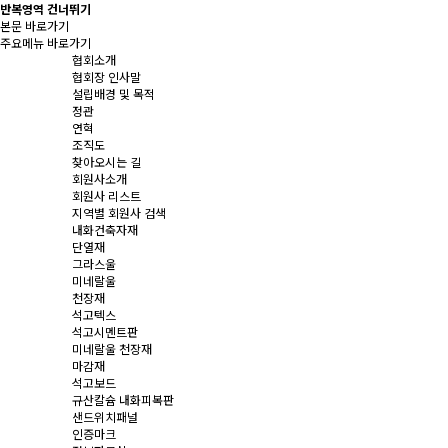
반복영역 건너뛰기
본문 바로가기
주요메뉴 바로가기
협회소개
협회장 인사말
설립배경 및 목적
정관
연혁
조직도
찾아오시는 길
회원사소개
회원사 리스트
지역별 회원사 검색
내화건축자재
단열재
그라스울
미네랄울
천장재
석고텍스
석고시멘트판
미네랄울 천장재
마감재
석고보드
규산칼슘 내화피복판
샌드위치패널
인증마크