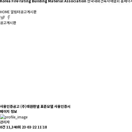
Korea Fire-rating Building Material Association
한국내화건축자재협회 홈페이지
HOME
알림터
공고게시판
공고게시판
사용인증공고
(주)태원판넬 표준모델 사용인증서
페이지 정보
관리자
0건
11,340회
23-03-22 11:18