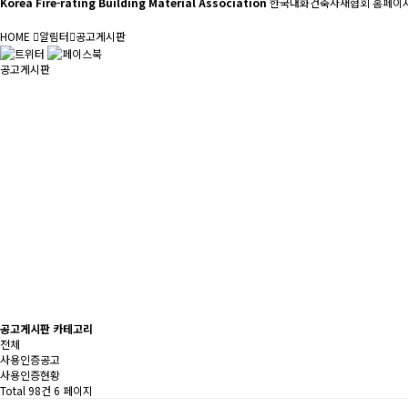
Korea Fire-rating Building Material Association
한국내화건축자재협회 홈페이지
HOME
알림터
공고게시판
공고게시판
공고게시판 카테고리
전체
사용인증공고
사용인증현황
Total 98건
6 페이지