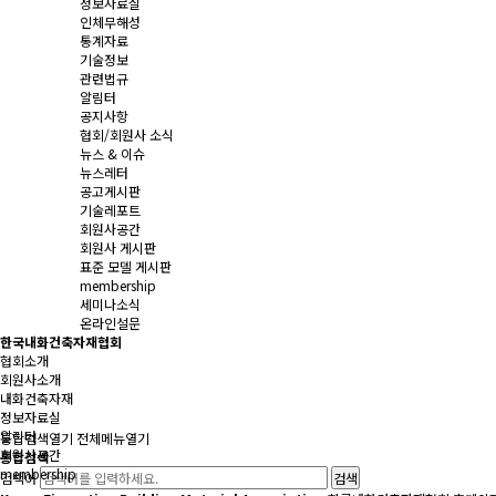
정보자료실
인체무해성
통계자료
기술정보
관련법규
알림터
공지사항
협회/회원사 소식
뉴스 & 이슈
뉴스레터
공고게시판
기술레포트
회원사공간
회원사 게시판
표준 모델 게시판
membership
세미나소식
온라인설문
한국내화건축자재협회
협회소개
회원사소개
내화건축자재
정보자료실
알림터
통합검색
열기
전체메뉴
열기
회원사공간
통합검색
membership
검색어