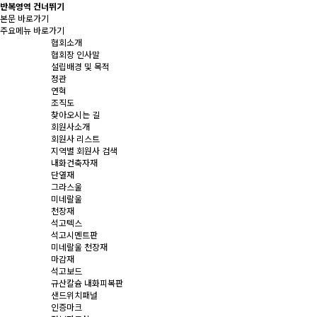
반복영역 건너뛰기
본문 바로가기
주요메뉴 바로가기
협회소개
협회장 인사말
설립배경 및 목적
정관
연혁
조직도
찾아오시는 길
회원사소개
회원사 리스트
지역별 회원사 검색
내화건축자재
단열재
그라스울
미네랄울
천장재
석고텍스
석고시멘트판
미네랄울 천장재
마감재
석고보드
규산칼슘 내화피복판
샌드위치패널
인증마크