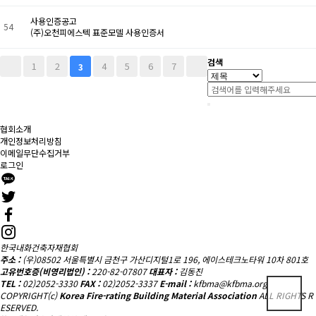
사용인증공고
54
(주)오천피에스텍 표준모델 사용인증서
검색
1
2
4
5
6
7
3
협회소개
개인정보처리방침
이메일무단수집거부
로그인
한국내화건축자재협회
주소 :
(우)08502 서울특별시 금천구 가산디지털1로 196, 에이스테크노타워 10차 801호
고유번호증(비영리법인) :
220-82-07807
대표자 :
김동진
TEL :
02)2052-3330
FAX :
02)2052-3337
E-mail :
kfbma@kfbma.org
COPYRIGHT(c)
Korea Fire-rating Building Material Association
ALL RIGHTS R
ESERVED.