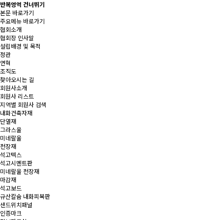
반복영역 건너뛰기
본문 바로가기
주요메뉴 바로가기
협회소개
협회장 인사말
설립배경 및 목적
정관
연혁
조직도
찾아오시는 길
회원사소개
회원사 리스트
지역별 회원사 검색
내화건축자재
단열재
그라스울
미네랄울
천장재
석고텍스
석고시멘트판
미네랄울 천장재
마감재
석고보드
규산칼슘 내화피복판
샌드위치패널
인증마크