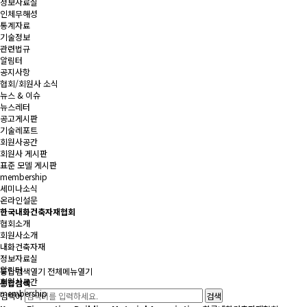
정보자료실
인체무해성
통계자료
기술정보
관련법규
알림터
공지사항
협회/회원사 소식
뉴스 & 이슈
뉴스레터
공고게시판
기술레포트
회원사공간
회원사 게시판
표준 모델 게시판
membership
세미나소식
온라인설문
한국내화건축자재협회
협회소개
회원사소개
내화건축자재
정보자료실
알림터
통합검색
열기
전체메뉴
열기
회원사공간
통합검색
membership
검색어