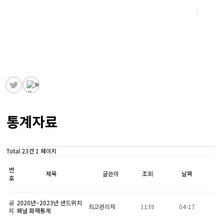
Korea Fire-rating Building Material Associ
ation
한국내화건축자재협회 홈페이지를 방문해주신 여러분을 진심으로 환영합니다.
통계자료
Total 23건
1 페이지
번
제목
글쓴이
조회
날짜
호
공
2020년~2023년 샌드위치
최고관리자
1139
04-17
지
패널 화재통계