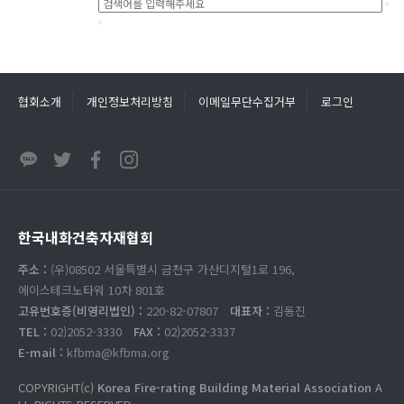
협회소개
개인정보처리방침
이메일무단수집거부
로그인
한국내화건축자재협회
주소 :
(우)08502 서울특별시 금천구 가산디지털1로 196,
에이스테크노타워 10차 801호
고유번호증(비영리법인) :
220-82-07807
대표자 :
김동진
TEL :
02)2052-3330
FAX :
02)2052-3337
E-mail :
kfbma@kfbma.org
COPYRIGHT(c)
Korea Fire-rating Building Material Association
A