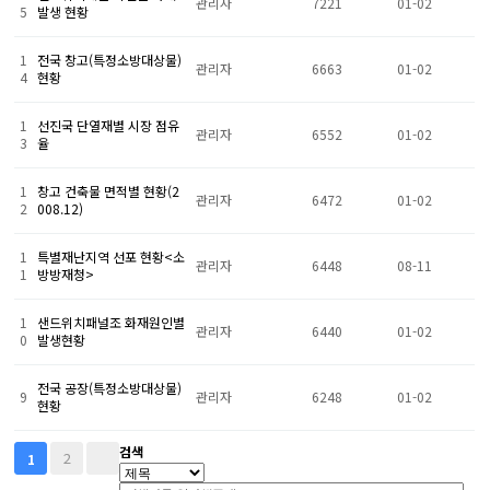
관리자
7221
01-02
5
발생 현황
1
전국 창고(특정소방대상물)
관리자
6663
01-02
4
현황
1
선진국 단열재별 시장 점유
관리자
6552
01-02
3
율
1
창고 건축물 면적별 현황(2
관리자
6472
01-02
2
008.12)
1
특별재난지역 선포 현황<소
관리자
6448
08-11
1
방방재청>
1
샌드위치패널조 화재원인별
관리자
6440
01-02
0
발생현황
전국 공장(특정소방대상물)
9
관리자
6248
01-02
현황
검색
2
1