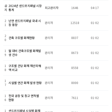
공
2024년 샌드위치패널 시장
최고관리자
1646
04-17
지
통계
2
난연 샌드위치패널 국내 시
관리자
12518
01-02
1
장 동향
2
건축 구조별 화재현황
관리자
8837
01-02
0
1
월 대비 건축구조별 화재발
관리자
8673
01-02
9
생 건수
1
구조별 건당 화재 재산피해
관리자
8558
01-02
8
액 비교
1
시설별 연간 화재 발생 현황
관리자
8000
01-02
7
1
전국 공장 및 창고 면적별
관리자
7611
01-02
6
현황
1
샌드위치패널 시설별 화재